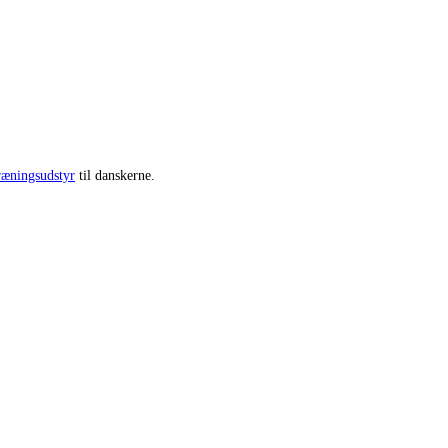
ræningsudstyr
til danskerne.