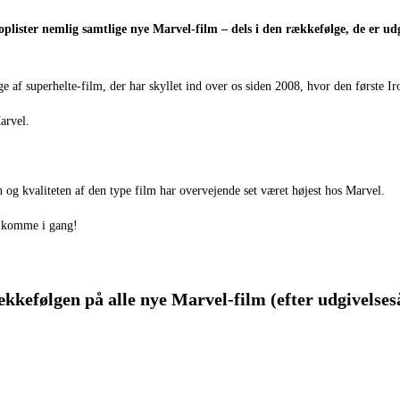
plister nemlig samtlige nye Marvel-film – dels i den rækkefølge, de er ud
e af superhelte-film, der har skyllet ind over os siden 2008, hvor den første
Marvel.
n og kvaliteten af den type film har overvejende set været højest hos Marvel.
at komme i gang!
kkefølgen på alle nye Marvel-film (efter udgivelses