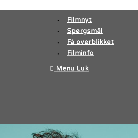
Filmnyt
Spørgsmål
Få overblikket
Filminfo
Menu
Luk