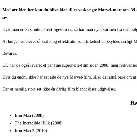
Med artiklen her kan du blive klar til et vaskeægte Marvel-maraton. Vi o
ses.
Hvis man er en smule nørdet ligesom os, så har man nydt varmen fra den bølg
At bølgen er blevet så kraft- og effektfuld, som tilfældet er, skyldes særligt 
Bevares.
DC har da også leveret et par fine superhelte-film siden 2008, men frekvense
Hvis du endnu ikke har set alle de nye Marvel-film, så er det altså bare om 
Der er nemlig stort set ikke én dårlig film blandt disse udgivelser.
Ræ
Iron Man (2008)
The Incredible Hulk (2008)
Iron Man 2 (2010)