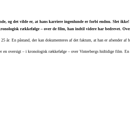
nde, og det vilde er, at hans karriere ingenlunde er forbi endnu. Slet ik
i kronologisk rækkefølge – over de film, han indtil videre har bedrevet. Ov
25 år. En påstand, der kan dokumenteres af det faktum, at han er afsender af 
ger en oversigt – i kronologisk rækkefølge – over Vinterbergs hidtidige film. En