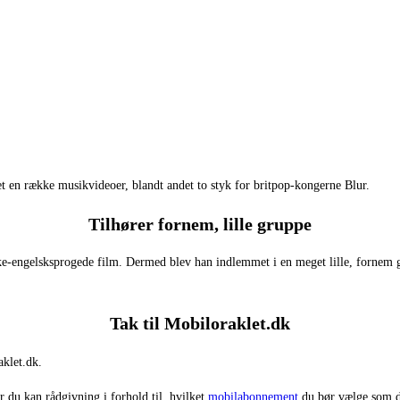
et en række musikvideoer, blandt andet to styk for britpop-kongerne Blur.
Tilhører fornem, lille gruppe
e-engelsksprogede film. Dermed blev han indlemmet i en meget lille, fornem g
Tak til Mobiloraklet.dk
aklet.dk.
r du kan rådgivning i forhold til, hvilket
mobilabonnement
du bør vælge som d