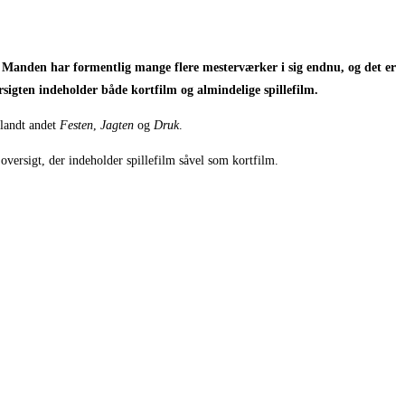
ke! Manden har formentlig mange flere mesterværker i sig endnu, og det er
ersigten indeholder både kortfilm og almindelige spillefilm.
blandt andet
Festen
,
Jagten
og
Druk
.
 oversigt, der indeholder spillefilm såvel som kortfilm.